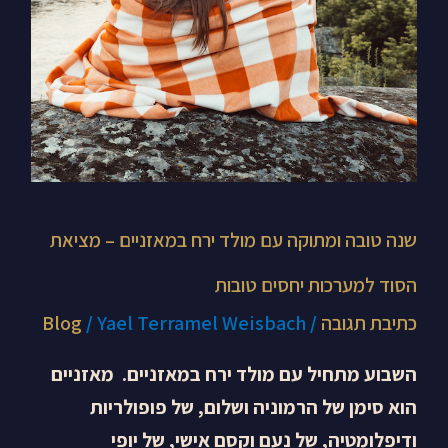
במאזניים
–
מציאת
הסוד
למערכות
יחסים
טובות
שנה טובה ומתוקה עם מולד ירח במאזניים – מציאת
הסוד למערכות יחסים טובות
כתיבת תגובה
/
Yael Terramel Weisbach
/
Blog
השבוע מתחיל עם מולד ירח במאזניים. מאזניים
הוא סימן של הרמוניה ושלום, של פופולריות
ודיפלומטיה, של נעם וקסם אישי, של יופי