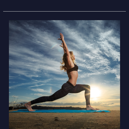
ירח
מלא
בטלה
–
איך
חיבור
לאיכויות
מזל
טלה
עזרו
לי