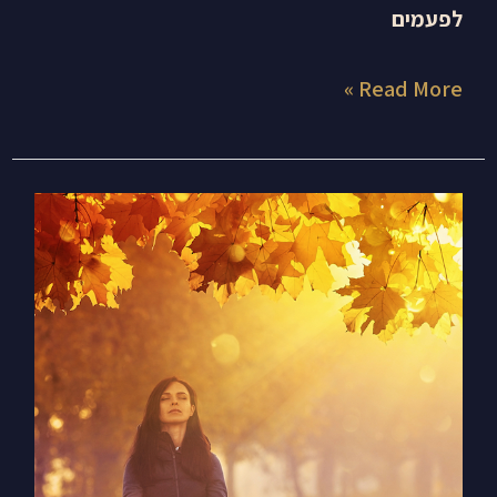
לפעמים
Read More »
איך
להביא
הרמוניה
ושלום
מבלי
ליפול
לריצוי
ואידיאליזם