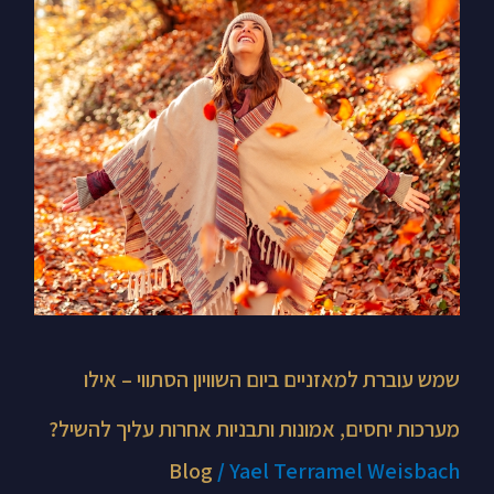
ביום
השוויון
הסתווי
–
אילו
מערכות
יחסים,
אמונות
ותבניות
אחרות
עליך
שמש עוברת למאזניים ביום השוויון הסתווי – אילו
להשיל?
מערכות יחסים, אמונות ותבניות אחרות עליך להשיל?
Blog
/
Yael Terramel Weisbach