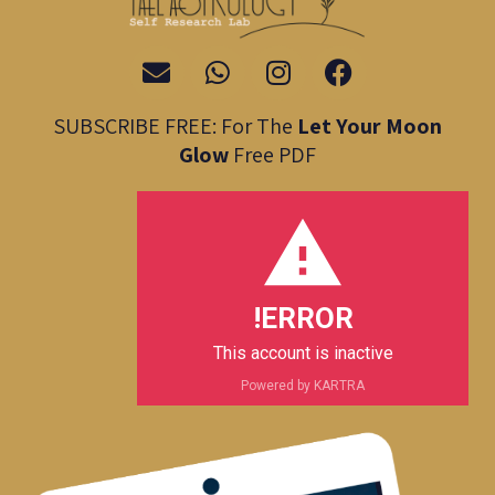
E
W
I
F
n
h
n
a
v
a
s
c
SUBSCRIBE FREE: For The
Let Your Moon
e
t
t
e
Glow
Free PDF
l
s
a
b
o
a
g
o
p
p
r
o
e
p
a
k
m
ERROR!
This account is inactive
Powered by KARTRA