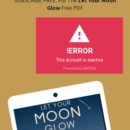
SUBSCRIBE FREE: For The
Let Your Moon
e
t
t
e
Glow
Free PDF
l
s
a
b
o
a
g
o
p
p
r
o
e
p
a
k
m
ERROR!
This account is inactive
Powered by KARTRA