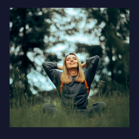
מרגישה
שהכל
יותר
מדי?
מצאי
קלות
ושמחה
עם
חוכמת
מזל
שור