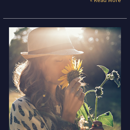
Read More »
שמש
באריה
ופורטל
שער
האריות –
מציאת
שמחה
אמיתית
המבוססת
על
מעורבות