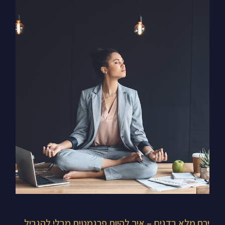
ירח
מלא
בדגים
–
איך
להיות
פרגמטית
מבלי
להגביל
את
עצמך
ירח מלא בדגים – איך להיות פרגמטית מבלי להגביל