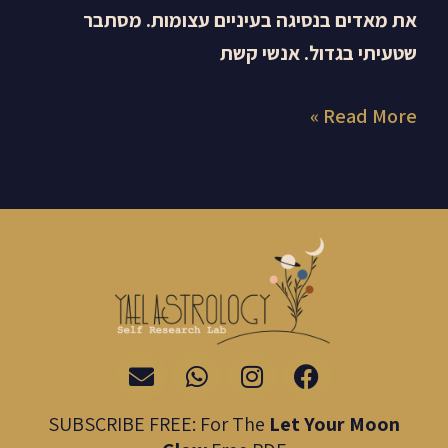
את מאדים בנסיגה בעיניים עצומות. מסתבר
שטעיתי בגדול. אנשי קשת
Read More »
E
W
I
F
n
h
n
a
v
a
s
c
SUBSCRIBE FREE: For The
Let Your Moon
e
t
t
e