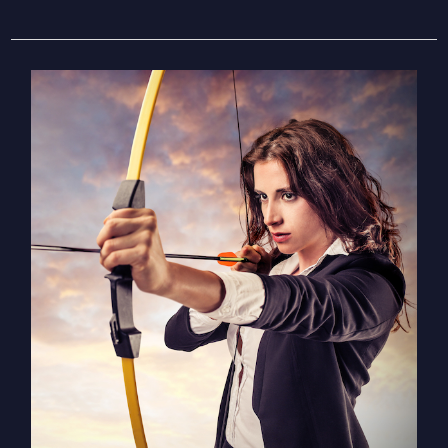
מולד
ירח
בגדי
–
איך
לחלום
בגדול
ולהימנע
מסבל
כשדברים
לא