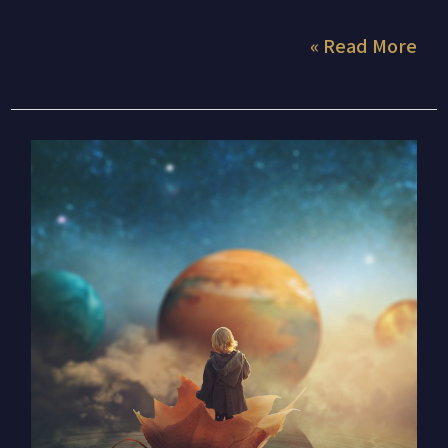
Read More »
מה החזון
שלך
לשנת
2023?
זה
הזמן
לעבוד
על
ההתניות