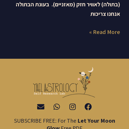
(בתולה) לאוויר חזק (מאזניים). בעונת הבתולה
אנחנו צריכות
Read More »
E
W
I
F
n
h
n
a
v
a
s
c
SUBSCRIBE FREE: For The
Let Your Moon
e
t
t
e
Glow
Free PDF