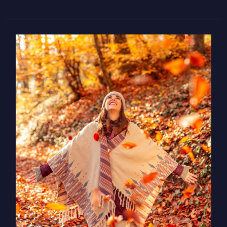
שמש
עוברת
למאזניים
ביום
השוויון
הסתווי
–
אילו
מערכות
יחסים,
אמונות
ותבניות