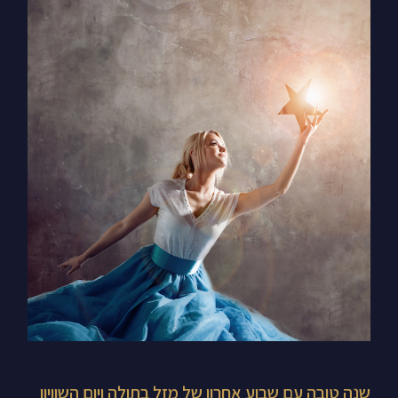
שנה
טובה
עם
שבוע
אחרון
של
מזל
בתולה
ויום
השוויון
הסתווי
–
איך
שנה טובה עם שבוע אחרון של מזל בתולה ויום השוויון
להגדיר