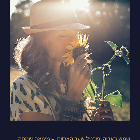
שמש
באריה
ופורטל
שער
האריות –
מציאת
שמחה
אמיתית
המבוססת
על
מעורבות
ולא
על
הדחקה
שמש באריה ופורטל שער האריות – מציאת שמחה