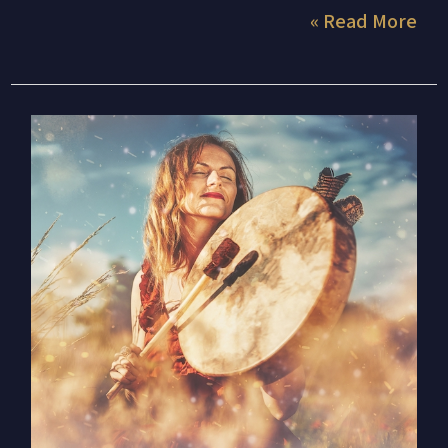
Read More »
השבוע
האחרון
של
עונת
העקרב
–
איך
לעבוד
עם
הרצונות