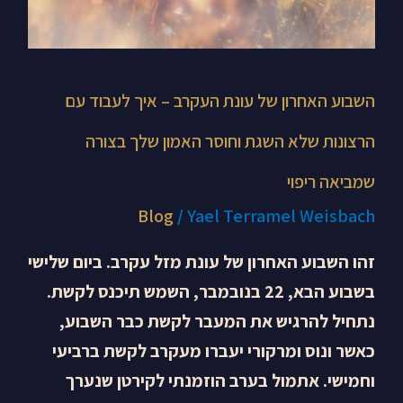
שלא
השגת
וחוסר
האמון
השבוע האחרון של עונת העקרב – איך לעבוד עם
שלך
הרצונות שלא השגת וחוסר האמון שלך בצורה
בצורה
שמביאה ריפוי
שמביאה
Blog
/
Yael Terramel Weisbach
ריפוי
זהו השבוע האחרון של עונת מזל עקרב. ביום שלישי
בשבוע הבא, 22 בנובמבר, השמש תיכנס לקשת.
נתחיל להרגיש את המעבר לקשת כבר השבוע,
כאשר ונוס ומרקורי יעברו מעקרב לקשת ברביעי
וחמישי. אתמול בערב הוזמנתי לקירטן שנערך