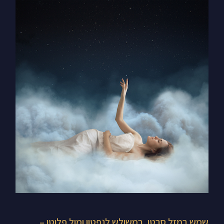
שמש
במזל
סרטן,
במשולש
לנפטון
ומול
פלוטו
–
מציאת
המתנות
שבקשיים
שלנו
באמצעות
עבודה
שמש במזל סרטן, במשולש לנפטון ומול פלוטו –