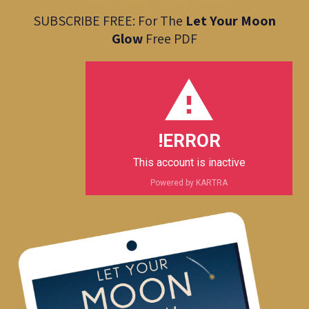
v
a
s
c
SUBSCRIBE FREE: For The
Let Your Moon
e
t
t
e
Glow
Free PDF
l
s
a
b
o
a
g
o
p
p
r
o
e
p
a
k
m
ERROR!
This account is inactive
Powered by KARTRA