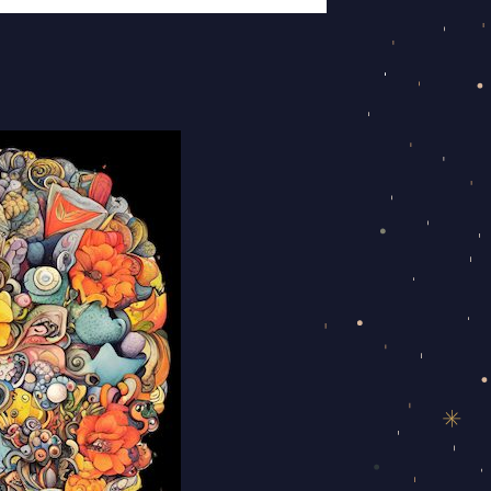
שמש
וצדק
במזל
תאומים
–
תאהבי
את
המיינד
שלך
במודעות