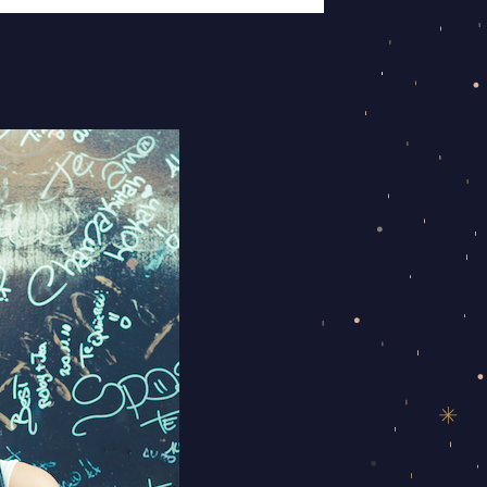
שבוע
אחרון
בגדי
ומולד
ירח
בדלי
–
האם
את
מספיק