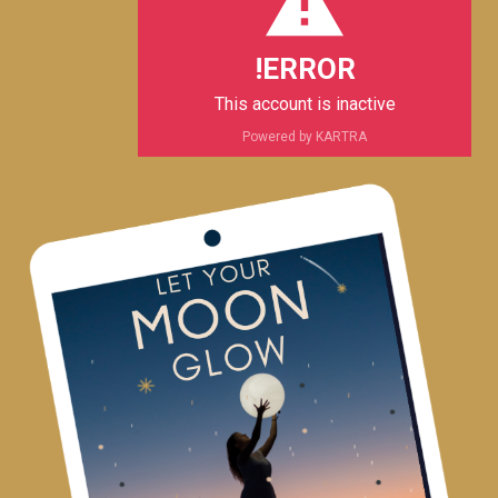
e
p
a
k
m
ERROR!
This account is inactive
Powered by KARTRA