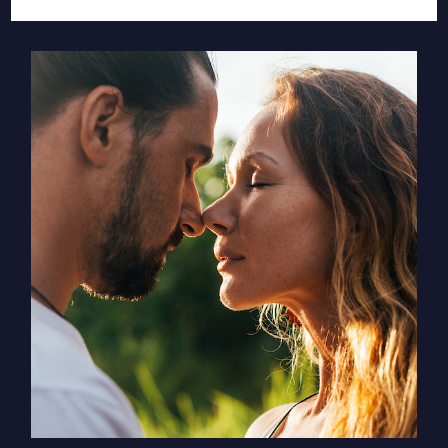
שמש
נכנסת
למזל
בתולה,
ונוס
ומרקורי
בנסיגה
–
כוחה
הסודי
של
תשוקה