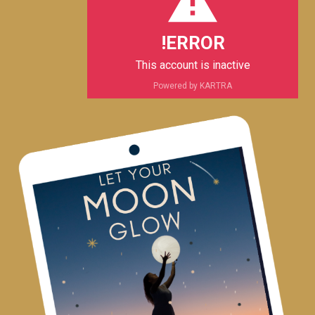
e
p
a
k
m
ERROR!
This account is inactive
Powered by KARTRA