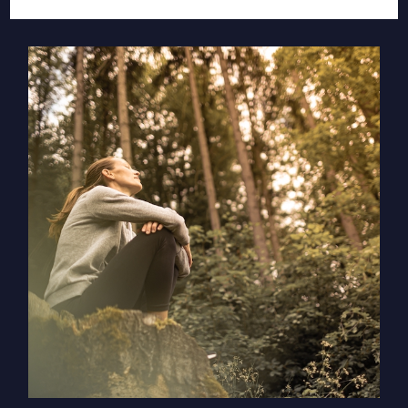
שמש
נכנסת
לקשת
–
הכרת
תודה
ואמונה
מול
אמיתות
קשות