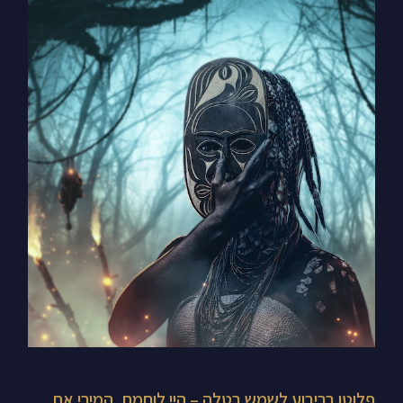
פלוטו
בריבוע
לשמש
בטלה
–
היי
לוחמת.
המירי
את
הפחדים
שלך
לעוצמה.
פלוטו בריבוע לשמש בטלה – היי לוחמת. המירי את