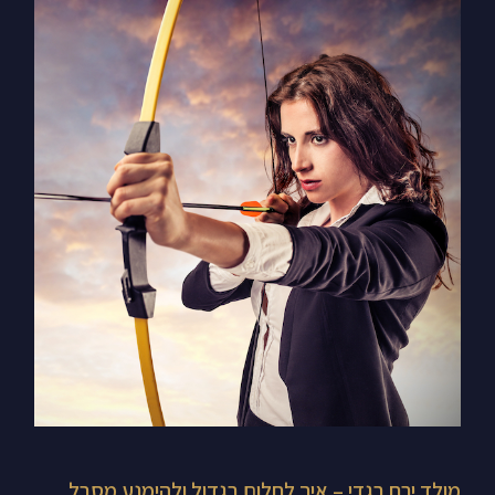
מולד
ירח
בגדי
–
איך
לחלום
בגדול
ולהימנע
מסבל
כשדברים
לא
עובדים
כפי
מולד ירח בגדי – איך לחלום בגדול ולהימנע מסבל
שאת