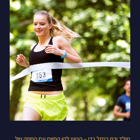
מולד
ירח
במזל
גדי
–
הגיעי
לקו
הסיום
עם
החוזק
של
מזל
גדי
מולד ירח במזל גדי – הגיעי לקו הסיום עם החוזק של