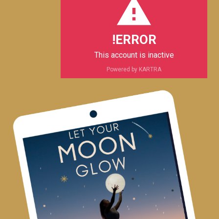
e
p
a
k
m
ERROR!
This account is inactive
Powered by KARTRA