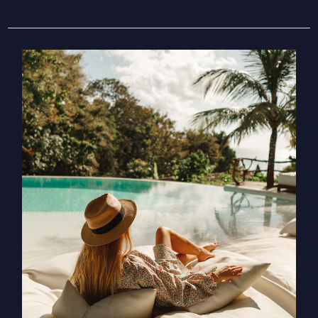
עונת
מזל
שור
–
איך
ליצור
מערכת
יחסים
טובה
עם
כסף,