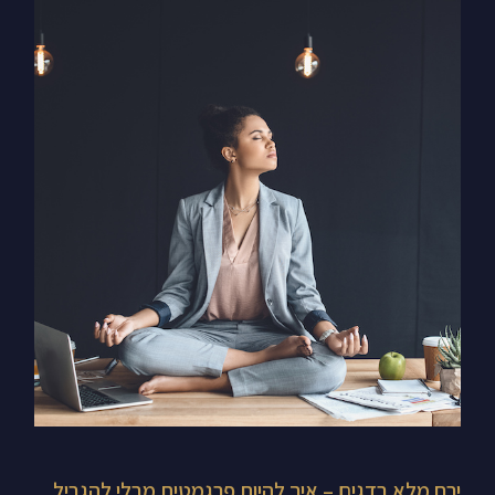
ירח
מלא
בדגים
–
איך
להיות
פרגמטית
מבלי
להגביל
את
עצמך
ירח מלא בדגים – איך להיות פרגמטית מבלי להגביל