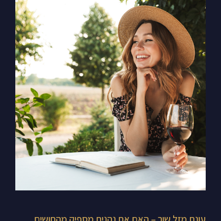
עונת
מזל
שור
–
האם
את
נהנית
מספיק
מהחושים
שלך?
עונת מזל שור – האם את נהנית מספיק מהחושים