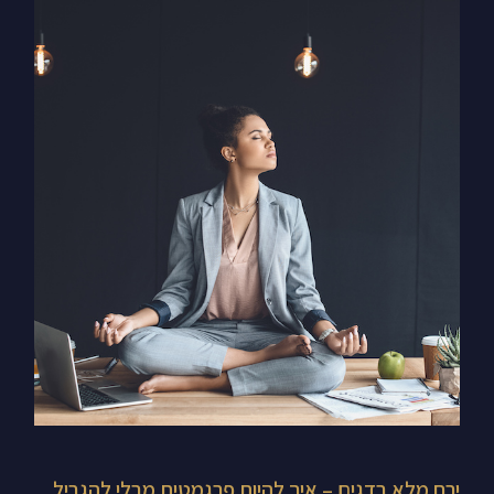
ירח
מלא
בדגים
–
איך
להיות
פרגמטית
מבלי
להגביל
את
עצמך
ירח מלא בדגים – איך להיות פרגמטית מבלי להגביל