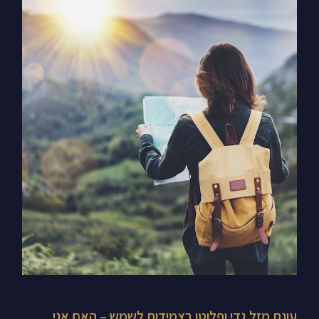
עונת
מזל
גדי
ופלוטו
בצמידות
לשמש
–
האם
אני
במקום
הנכון?
עונת מזל גדי ופלוטו בצמידות לשמש – האם אני