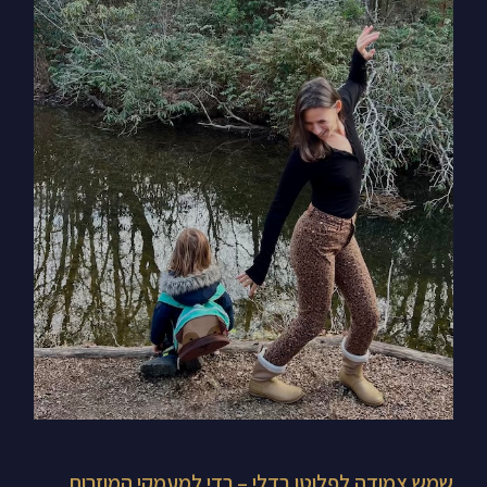
שמש
צמודה
לפלוטו
בדלי
–
רדי
למעמקי
המוזרות
שלך,
תרקדי
כמו
וונסדיי
שמש צמודה לפלוטו בדלי – רדי למעמקי המוזרות