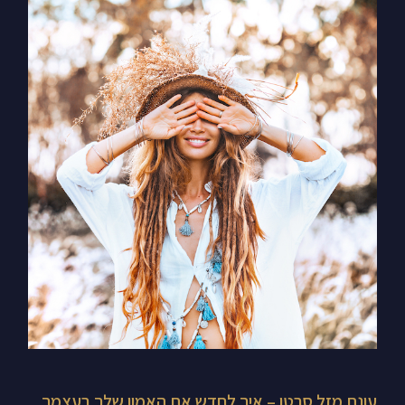
עונת
מזל
סרטן
–
איך
לחדש
את
האמון
שלך
בעצמך
ובאחרים
עונת מזל סרטן – איך לחדש את האמון שלך בעצמך