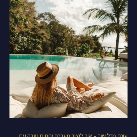
עונת
מזל
שור
–
איך
ליצור
מערכת
יחסים
טובה
עם
כסף,
יופי
ושפע?
עונת מזל שור – איך ליצור מערכת יחסים טובה עם