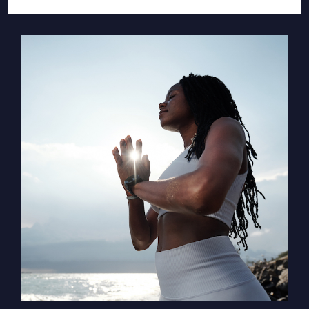
שמש
נכנסת
למזל
שור
וצמידות
צדק-יורנוס
–
איך
ליצור
את
השינוי
שאת