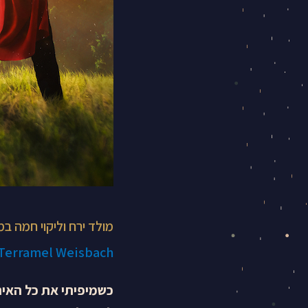
חדש
עם
בטחון,
תעוזה
ועצמאות
מולד ירח וליקוי חמה ב
 Terramel Weisbach