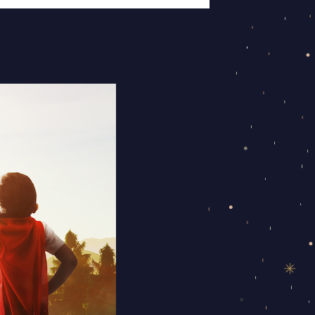
מולד
ירח
וליקוי
חמה
במזל
טלה
–
זמן
לפתוח
דף