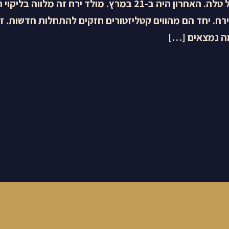
לנו מולד ירח שני במזל טלה. האחרון היה ב-21 במרץ. מולד ירח ז
ח. יחד הם מהווים קטליזטורים חזקים להתחלות חדשות. ז
מה נמצאים […]