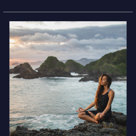
שמש
בדגים
–
למה
עלינו
לתת
לנשמה
להוביל
את
דרכנו
ואיך