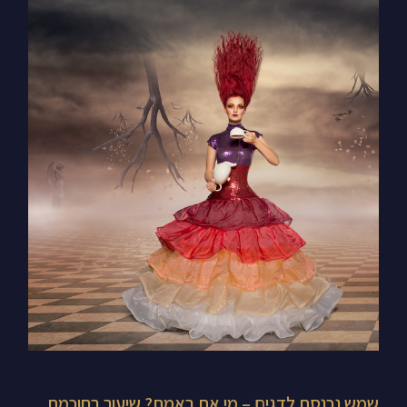
שמש
נכנסת
לדגים
–
מי
את
באמת?
שיעור
בחוכמת
מזל
דגים
שיעזור
לך
לכוון
שמש נכנסת לדגים – מי את באמת? שיעור בחוכמת