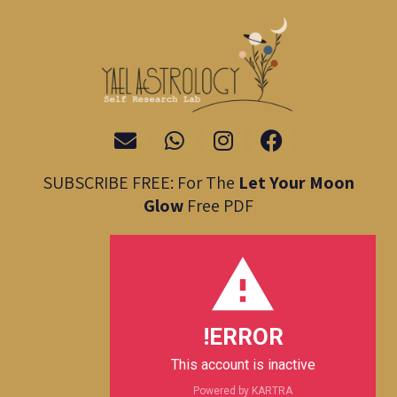
E
W
I
F
n
h
n
a
v
a
s
c
SUBSCRIBE FREE: For The
Let Your Moon
e
t
t
e
Glow
Free PDF
l
s
a
b
o
a
g
o
p
p
r
o
e
p
a
k
m
ERROR!
This account is inactive
Powered by KARTRA