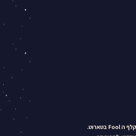
השבוע השמש, מרקורי וצדק במזל טלה. מזל טלה הוא המזל הראשון. הוא קשור לקלף ה Fool בטארוט.