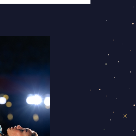
שלושה
כוכבים
בטלה
יכולים
לעזור
לך
להשיג
את
המטרות
שלך