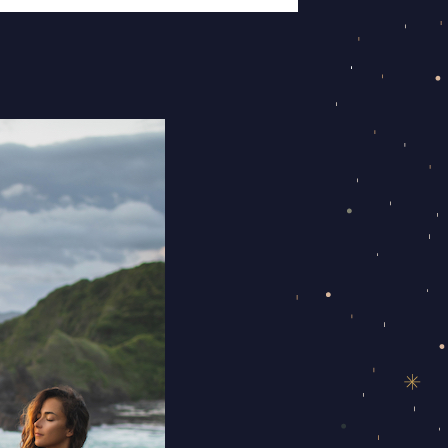
שמש
בדגים
–
למה
עלינו
לתת
לנשמה
להוביל
את
דרכנו