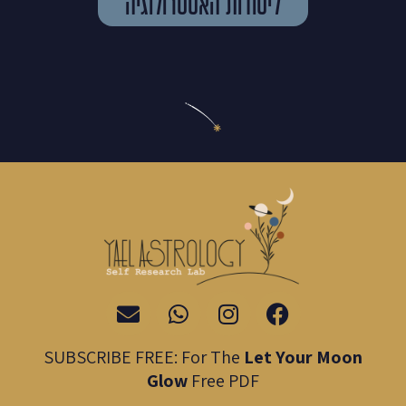
ליסודות האסטרולוגיה
E
W
I
F
n
h
n
a
v
a
s
c
SUBSCRIBE FREE: For The
Let Your Moon
e
t
t
e
Glow
Free PDF
l
s
a
b