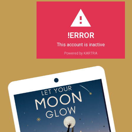
o
a
g
o
p
p
r
o
e
p
a
k
m
ERROR!
This account is inactive
Powered by KARTRA