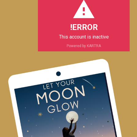
p
p
r
o
e
p
a
k
m
ERROR!
This account is inactive
Powered by KARTRA