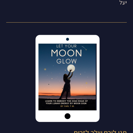
יעל
תני לירח שלך לזרוח