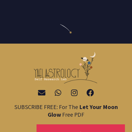
E
W
I
F
n
h
n
a
v
a
s
c
SUBSCRIBE FREE: For The
Let Your Moon
e
t
t
e
Glow
Free PDF
l
s
a
b
o
a
g
o