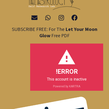
E
W
I
F
n
h
n
a
v
a
s
c
SUBSCRIBE FREE: For The
Let Your Moon
e
t
t
e
Glow
Free PDF
l
s
a
b
o
a
g
o
p
p
r
o
e
p
a
k
m
ERROR!
This account is inactive
Powered by KARTRA