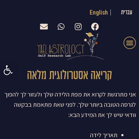
ילוג
English
עברית
תוכן
E
W
I
F
n
h
n
a
v
a
s
c
תפריט
בלוג אסטרולוגיה שבועי
יסודות האסטרולוגיה
e
t
t
e
l
s
a
b
o
a
g
o
פתח סרגל 
p
p
r
o
קריאה אסטרולוגית מלאה
e
p
a
k
m
אני מתרגשת לקרוא את מפת הלידה שלך ולעזור לך להפוך
לגרסה הטובה ביותר שלך. לפני שאת מתאמת בבקשה
וודאי שיש לך את המידע הבא:
תאריך לידה