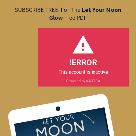
v
a
s
c
SUBSCRIBE FREE: For The
Let Your Moon
e
t
t
e
Glow
Free PDF
l
s
a
b
o
a
g
o
p
p
r
o
e
p
a
k
m
ERROR!
This account is inactive
Powered by KARTRA