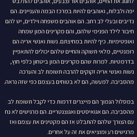
לחגוג את החיים, אוהבים אור וצבעים, אוהבים להתלבש
יפה ולבלות, ואוהבים להיות במרכז הבמה והעניינים. הם
נדיבים ובעלי לב רחב. הם אוהבים משפחה וילדים, יש להם
חיבור לילד הפנימי שלהם, והם מקרינים המון שמחה
ואופטימיות. כיף להיות במחיצתם. נשות ואנשי אריה הם
רומנטיים, מלאי תשוקה והחיים שלהם יכולים להתאפיין
בדרמטיות. למרות שהם מקרינים המון ביטחון כלפי חוץ,
נשות ואנשי אריה זקוקים להרבה תשומת לב והערכה
מהסביבה. למעשה, הם לא בטוחים בעצמם כפי שזה נראה.
במסלול הנמוך הם מייצרים דרמות כדי לקבל תשומת לב
מהסביבה. הם אגואיסטים ואגוצנטריים. הם מרגישים לא נח
עם הצורך שלהם להתבלט אז הם מקטינים את עצמם ואז
מרגישים רע ומוציאים את זה על אחרים.