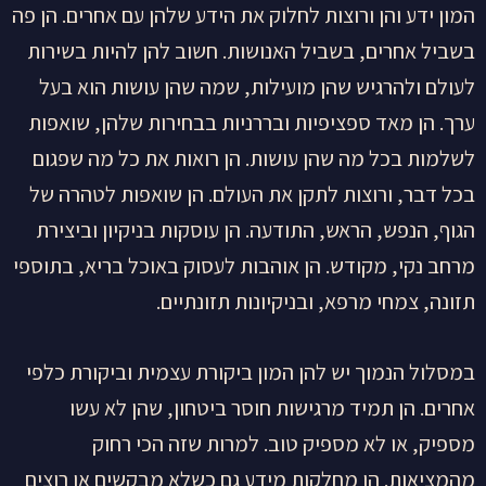
המון ידע והן ורוצות לחלוק את הידע שלהן עם אחרים. הן פה
בשביל אחרים, בשביל האנושות. חשוב להן להיות בשירות
לעולם ולהרגיש שהן מועילות, שמה שהן עושות הוא בעל
ערך. הן מאד ספציפיות ובררניות בבחירות שלהן, שואפות
לשלמות בכל מה שהן עושות. הן רואות את כל מה שפגום
בכל דבר, ורוצות לתקן את העולם. הן שואפות לטהרה של
הגוף, הנפש, הראש, התודעה. הן עוסקות בניקיון וביצירת
מרחב נקי, מקודש. הן אוהבות לעסוק באוכל בריא, בתוספי
תזונה, צמחי מרפא, ובניקיונות תזונתיים.
במסלול הנמוך יש להן המון ביקורת עצמית וביקורת כלפי
אחרים. הן תמיד מרגישות חוסר ביטחון, שהן לא עשו
מספיק, או לא מספיק טוב. למרות שזה הכי רחוק
מהמציאות. הן מחלקות מידע גם כשלא מבקשים או רוצים