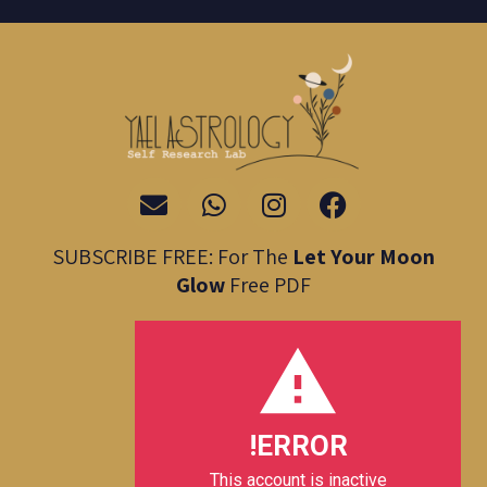
E
W
I
F
n
h
n
a
v
a
s
c
SUBSCRIBE FREE: For The
Let Your Moon
e
t
t
e
Glow
Free PDF
l
s
a
b
o
a
g
o
p
p
r
o
e
p
a
k
m
ERROR!
This account is inactive